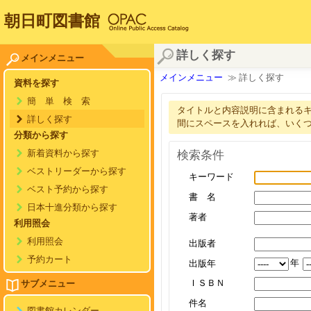
朝日町図書館
詳しく探す
メインメニュー
メインメニュー
≫ 詳しく探す
資料を探す
簡 単 検 索
タイトルと内容説明に含まれる
詳しく探す
間にスペースを入れれば、いく
分類から探す
検索条件
新着資料から探す
ベストリーダーから探す
キーワード
ベスト予約から探す
書 名
日本十進分類から探す
著者
利用照会
利用照会
出版者
予約カート
年
出版年
ＩＳＢＮ
サブメニュー
件名